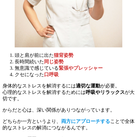
頭と肩が前に出た
猫背姿勢
長時間続いた
同じ姿勢
無意識で感じている
緊張やプレッシャー
クセになった
口呼吸
身体的なストレスを解消するには
適切な運動
が必要。
心理的なストレスを解消するためには
呼吸やリラックス
が大
切です。
からだと心は、深い関係がありつながっています。
どちらか一方というより、
両方にアプローチする
ことで全体
的なストレスの解消につながるんです。