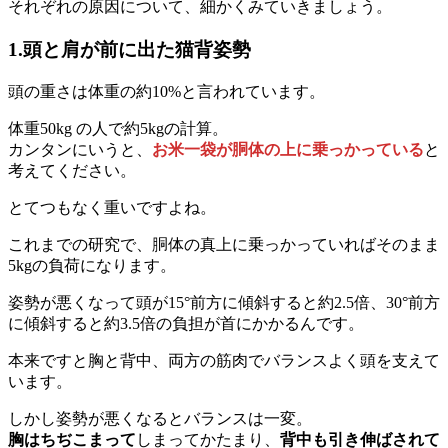
それぞれの原因について、細かくみていきましょう。
1.頭と肩が前に出た猫背姿勢
頭の重さは体重の約10%と言われています。
体重50kg の人で約5kgの計算。
カンタンにいうと、
お米一袋が胴体の上に乗っかっている
と
考えてください。
とてつもなく重いですよね。
これまでの研究で、胴体の真上に乗っかっていればそのまま
5kgの負荷になります。
姿勢が悪くなって頭が15°前方に傾斜すると約2.5倍、30°前方
に傾斜すると約3.5倍の負担が首にかかるんです。
本来ですと胸と背中、両方の筋肉でバランスよく頭を支えて
います。
しかし姿勢が悪くなるとバランスは一変。
胸はちぢこまって
しまってかたまり、
背中も引き伸ばされて