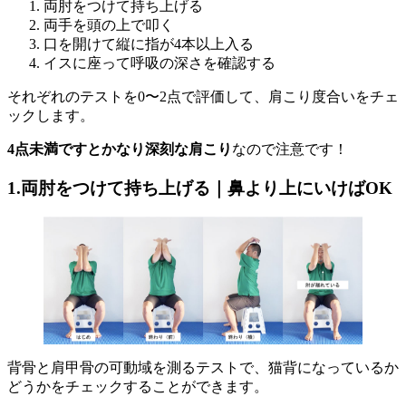
両肘をつけて持ち上げる
両手を頭の上で叩く
口を開けて縦に指が4本以上入る
イスに座って呼吸の深さを確認する
それぞれのテストを0〜2点で評価して、肩こり度合いをチェ
ックします。
4点未満ですとかなり深刻な肩こり
なので注意です！
1.両肘をつけて持ち上げる｜鼻より上にいけばOK
背骨と肩甲骨の可動域を測るテストで、猫背になっているか
どうかをチェックすることができます。