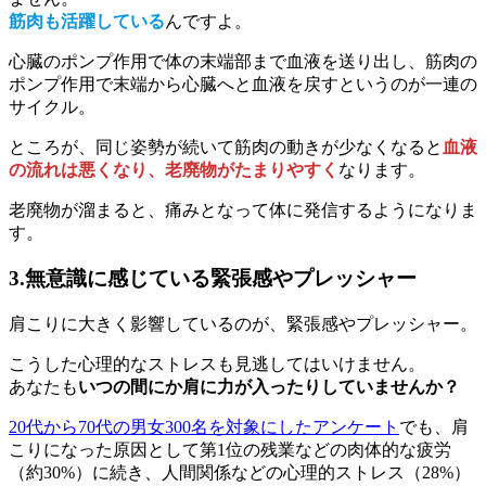
筋肉も活躍している
んですよ。
心臓のポンプ作用で体の末端部まで血液を送り出し、筋肉の
ポンプ作用で末端から心臓へと血液を戻すというのが一連の
サイクル。
ところが、同じ姿勢が続いて筋肉の動きが少なくなると
血液
の流れは悪くなり、老廃物がたまりやすく
なります。
老廃物が溜まると、痛みとなって体に発信するようになりま
す。
3.無意識に感じている緊張感やプレッシャー
肩こりに大きく影響しているのが、緊張感やプレッシャー。
こうした心理的なストレスも見逃してはいけません。
あなたも
いつの間にか肩に力が入ったりしていませんか？
20代から70代の男女300名を対象にしたアンケート
でも、肩
こりになった原因として第1位の残業などの肉体的な疲労
（約30%）に続き、人間関係などの心理的ストレス（28%）